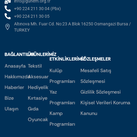
info@guhem.org.tr
+90 224 211 30 04 (Pbx)
+90 224 211 30 05
Altınova Mh. Fuar Cd. No:23 A Blok 16250 Osmangazi Bursa /
TURKEY
BAĞLANTILAR
ÜRÜNLERIMIZ
ETKINLIKLERIMIZ
SÖZLEŞMELER
Anasayfa
Tekstil
Kulüp
Mesafeli Satış
Hakkımızda
Aksesuar
Programları
Sözleşmesi
Haberler
Hediyelik
Yaz
Gizlilik Sözleşmesi
Bize
Kırtasiye
Programları
Kişisel Verileri Koruma
Ulaşın
Gıda
Kamp
Kanunu
Oyuncak
Programları