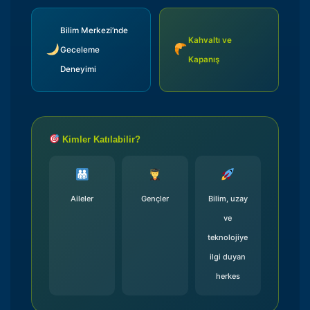
Bilim Merkezi’nde
Kahvaltı ve
Geceleme
Kapanış
Deneyimi
Kimler Katılabilir?
Aileler
Gençler
Bilim, uzay
ve
teknolojiye
ilgi duyan
herkes