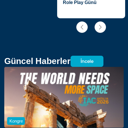
yler
Role Play Günü
Güncel Haberler
İncele
Kongre