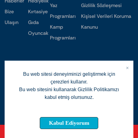
Haberler
Hediyelik
Yaz
Gizlilik Sözleşmesi
Bize
Kırtasiye
Programları
Kişisel Verileri Koruma
Ulaşın
Gıda
Kamp
Kanunu
Oyuncak
Programları
Bu web sitesi deneyiminizi geliştirmek için
çerezleri kullanır.
Bu web sitesini kullanarak Gizlilik Politikamızı
kabul etmiş olursunuz.
Daha fazla detay
Kabul Ediyorum
Copyright © 2024
. Powered By
GUHEM
F2F Bilisim
0