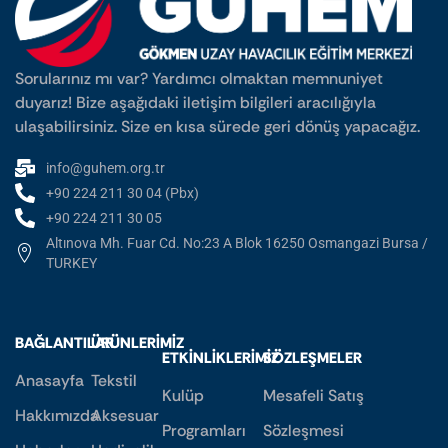
Sorularınız mı var? Yardımcı olmaktan memnuniyet
duyarız! Bize aşağıdaki iletişim bilgileri aracılığıyla
ulaşabilirsiniz. Size en kısa sürede geri dönüş yapacağız.
info@guhem.org.tr
+90 224 211 30 04 (Pbx)
+90 224 211 30 05
Altınova Mh. Fuar Cd. No:23 A Blok 16250 Osmangazi Bursa /
TURKEY
BAĞLANTILAR
ÜRÜNLERIMIZ
ETKINLIKLERIMIZ
SÖZLEŞMELER
Anasayfa
Tekstil
Kulüp
Mesafeli Satış
Hakkımızda
Aksesuar
Programları
Sözleşmesi