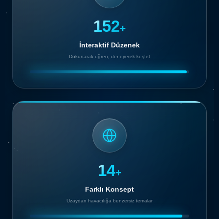
154
+
İnteraktif Düzenek
Dokunarak öğren, deneyerek keşfet
15
+
Farklı Konsept
Uzaydan havacılığa benzersiz temalar