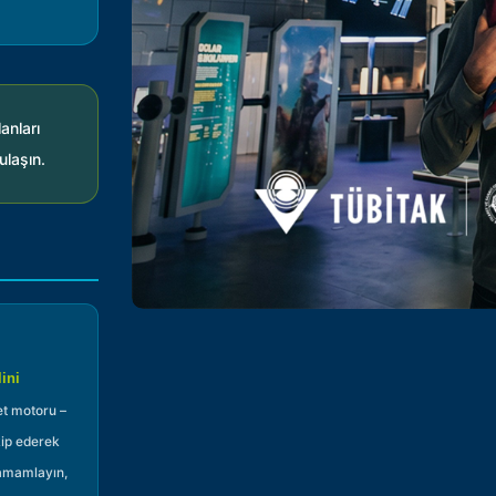
anları
ulaşın.
ini
et motoru –
akip ederek
tamamlayın,