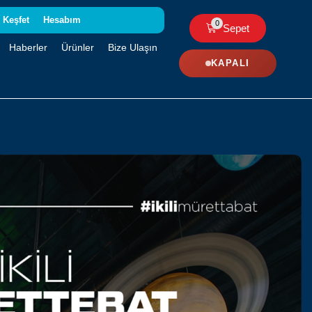
Keşfet
Hesabım
0
Sepet
Haberler
Ürünler
Bize Ulaşın
KAPALI