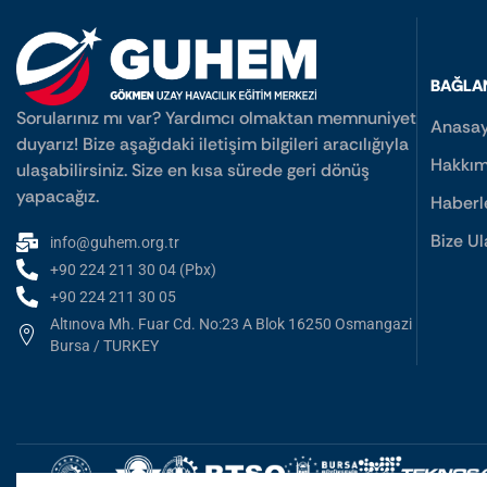
BAĞLA
Sorularınız mı var? Yardımcı olmaktan memnuniyet
Anasay
duyarız! Bize aşağıdaki iletişim bilgileri aracılığıyla
Hakkım
ulaşabilirsiniz. Size en kısa sürede geri dönüş
yapacağız.
Haberl
Bize Ul
info@guhem.org.tr
+90 224 211 30 04 (Pbx)
+90 224 211 30 05
Altınova Mh. Fuar Cd. No:23 A Blok 16250 Osmangazi
Bursa / TURKEY