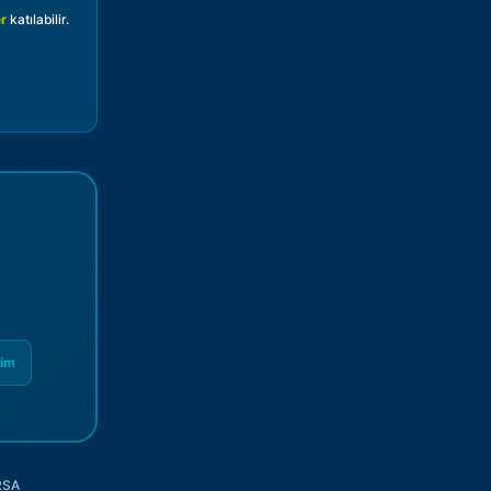
er
katılabilir.
rim
RSA