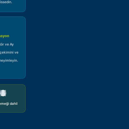
ssedin.
asyon
tör ve Ay
çekimini ve
neyimleyin.
emeği dahil