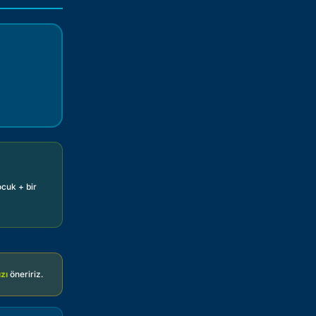
ocuk + bir
zı
öneririz.