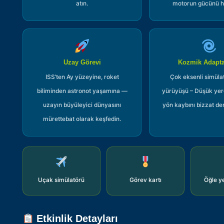
atın.
motorun gücünü hi
Uzay Görevi
Kozmik Adapt
ISS’ten Ay yüzeyine, roket
Çok eksenli simüla
biliminden astronot yaşamına —
yürüyüşü – Düşük yer
uzayın büyüleyici dünyasını
yön kaybını bizzat de
mürettebat olarak keşfedin.
Uçak simülatörü
Görev kartı
Öğle y
Etkinlik Detayları