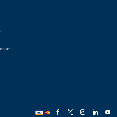
si
 Kanunu