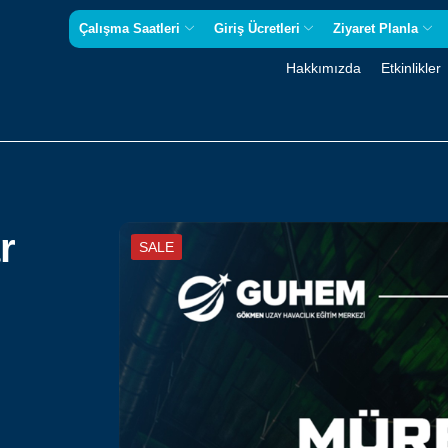
Çalışma Saatleri
Giriş Ücretleri
Ziyaret Planla
Hakkımızda
Etkinlikler
r
SALE