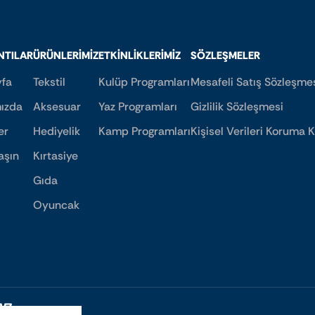
NTILAR
ÜRÜNLERIMIZ
ETKINLIKLERIMIZ
SÖZLEŞMELER
fa
Tekstil
Kulüp Programları
Mesafeli Satış Sözleşme
ızda
Aksesuar
Yaz Programları
Gizlilik Sözleşmesi
er
Hediyelik
Kamp Programları
Kişisel Verileri Koruma
aşın
Kırtasiye
Gıda
Oyuncak