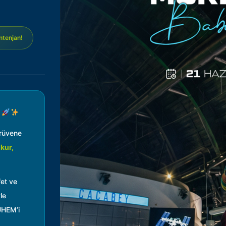
ontenjan!
!
rüvene
kur,
et ve
le
GUHEM’i