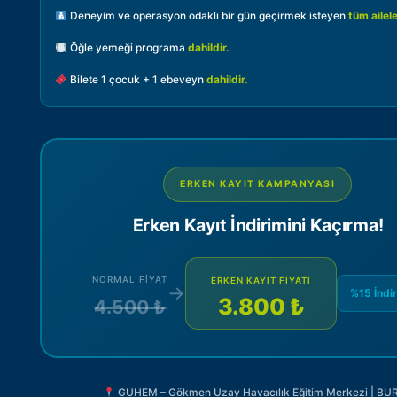
Deneyim ve operasyon odaklı bir gün geçirmek isteyen
tüm ailel
Öğle yemeği programa
dahildir.
Bilete 1 çocuk + 1 ebeveyn
dahildir.
ERKEN KAYIT KAMPANYASI
Erken Kayıt İndirimini Kaçırma!
NORMAL FIYAT
ERKEN KAYIT FIYATI
→
%15 İndi
3.800 ₺
4.500 ₺
GUHEM – Gökmen Uzay Havacılık Eğitim Merkezi | BU