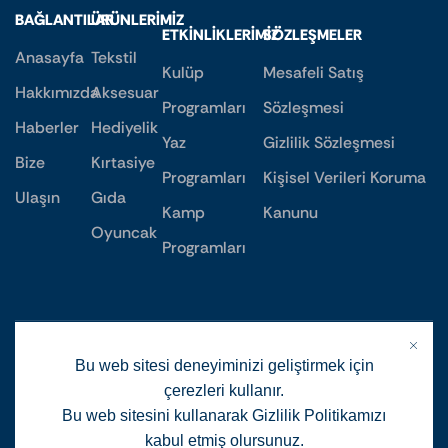
BAĞLANTILAR
ÜRÜNLERIMIZ
ETKINLIKLERIMIZ
SÖZLEŞMELER
Anasayfa
Tekstil
Kulüp
Mesafeli Satış
Hakkımızda
Aksesuar
Programları
Sözleşmesi
Haberler
Hediyelik
Yaz
Gizlilik Sözleşmesi
Bize
Kırtasiye
Programları
Kişisel Verileri Koruma
Ulaşın
Gıda
Kamp
Kanunu
Oyuncak
Programları
Bu web sitesi deneyiminizi geliştirmek için
çerezleri kullanır.
Bu web sitesini kullanarak Gizlilik Politikamızı
kabul etmiş olursunuz.