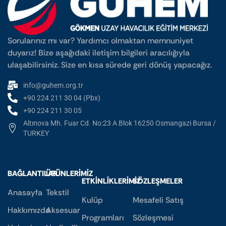
Sorularınız mı var? Yardımcı olmaktan memnuniyet
duyarız! Bize aşağıdaki iletişim bilgileri aracılığıyla
ulaşabilirsiniz. Size en kısa sürede geri dönüş yapacağız.
info@guhem.org.tr
+90 224 211 30 04 (Pbx)
+90 224 211 30 05
Altınova Mh. Fuar Cd. No:23 A Blok 16250 Osmangazi Bursa /
TURKEY
BAĞLANTILAR
ÜRÜNLERIMIZ
ETKINLIKLERIMIZ
SÖZLEŞMELER
Anasayfa
Tekstil
Kulüp
Mesafeli Satış
Hakkımızda
Aksesuar
Programları
Sözleşmesi