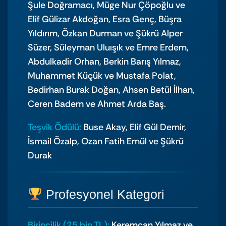
Şule Doğramacı, Müge Nur Çöpoğlu ve
Elif Gülizar Akdoğan, Esra Genç, Büşra
Yıldırım, Özkan Durman ve Şükrü Alper
Süzer, Süleyman Uluışık ve Emre Erdem,
Abdulkadir Orhan, Berkin Barış Yılmaz,
Muhammet Küçük ve Mustafa Polat,
Bedirhan Burak Doğan, Ahsen Betül İlhan,
Ceren Badem ve Ahmet Arda Baş.
Teşvik Ödülü:
Buse Akay, Elif Gül Demir,
İsmail Özalp, Ozan Fatih Emül ve Şükrü
Durak
Profesyonel Kategori
Birincilik (25 bin TL):
Keremcan Yılmaz ve