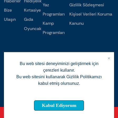
Haberler
Hediyelik
Yaz
Gizlilik Sözleşmesi
Bize
Kırtasiye
Programları
Kişisel Verileri Koruma
Ulaşın
Gıda
Kamp
Kanunu
Oyuncak
Programları
Bu web sitesi deneyiminizi geliştirmek için
çerezleri kullanır.
Bu web sitesini kullanarak Gizlilik Politikamızı
kabul etmiş olursunuz.
Daha fazla detay
Kabul Ediyorum
Copyright © 2024
. Powered By
GUHEM
F2F Bilisim
0