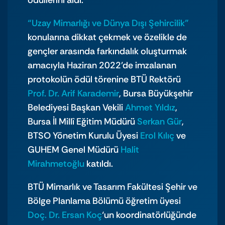
ödüllerini aldı.
“Uzay Mimarlığı ve Dünya Dışı Şehircilik”
konularına dikkat çekmek ve özelikle de
gençler arasında farkındalık oluşturmak
amacıyla Haziran 2022’de imzalanan
protokolün ödül törenine BTÜ Rektörü
Prof. Dr. Arif Karademir
, Bursa Büyükşehir
Belediyesi Başkan Vekili
Ahmet Yıldız
,
Bursa İl Millî Eğitim Müdürü
Serkan Gür
,
BTSO Yönetim Kurulu Üyesi
Erol Kılıç
ve
GUHEM Genel Müdürü
Halit
Mirahmetoğlu
katıldı.
BTÜ Mimarlık ve Tasarım Fakültesi Şehir ve
Bölge Planlama Bölümü öğretim üyesi
Doç. Dr. Ersan Koç
‘un koordinatörlüğünde