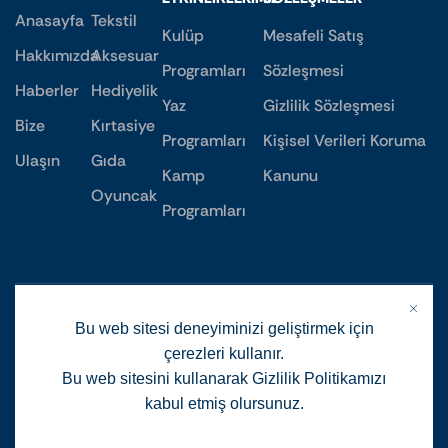
Anasayfa
Tekstil
Kulüp
Mesafeli Satış
Hakkımızda
Aksesuar
Programları
Sözleşmesi
Haberler
Hediyelik
Yaz
Gizlilik Sözleşmesi
Bize
Kırtasiye
Programları
Kişisel Verileri Koruma
Ulaşın
Gıda
Kamp
Kanunu
Oyuncak
Programları
Bu web sitesi deneyiminizi geliştirmek için
çerezleri kullanır.
Bu web sitesini kullanarak Gizlilik Politikamızı
kabul etmiş olursunuz.
Daha fazla detay