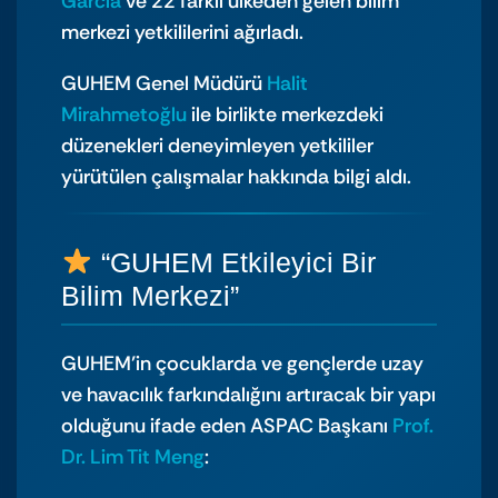
Garcia
ve 22 farklı ülkeden gelen bilim
merkezi yetkililerini ağırladı.
GUHEM Genel Müdürü
Halit
Mirahmetoğlu
ile birlikte merkezdeki
düzenekleri deneyimleyen yetkililer
yürütülen çalışmalar hakkında bilgi aldı.
“GUHEM Etkileyici Bir
Bilim Merkezi”
GUHEM’in çocuklarda ve gençlerde uzay
ve havacılık farkındalığını artıracak bir yapı
olduğunu ifade eden ASPAC Başkanı
Prof.
Dr. Lim Tit Meng
: