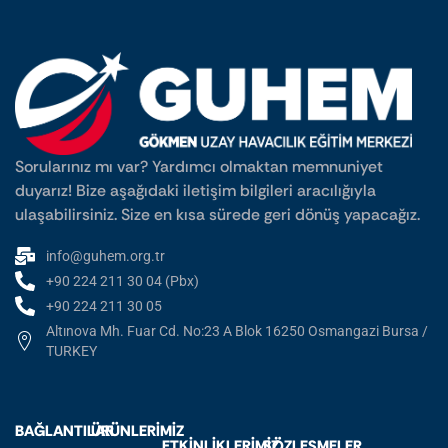
Sorularınız mı var? Yardımcı olmaktan memnuniyet
duyarız! Bize aşağıdaki iletişim bilgileri aracılığıyla
ulaşabilirsiniz. Size en kısa sürede geri dönüş yapacağız.
info@guhem.org.tr
+90 224 211 30 04 (Pbx)
+90 224 211 30 05
Altınova Mh. Fuar Cd. No:23 A Blok 16250 Osmangazi Bursa /
TURKEY
BAĞLANTILAR
ÜRÜNLERIMIZ
ETKINLIKLERIMIZ
SÖZLEŞMELER